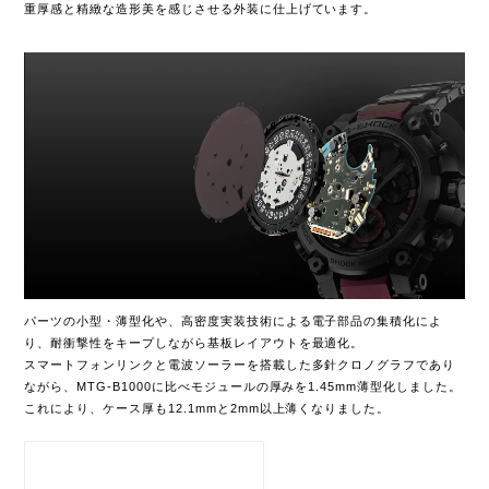
重厚感と精緻な造形美を感じさせる外装に仕上げています。
パーツの小型・薄型化や、高密度実装技術による電子部品の集積化によ
り、耐衝撃性をキープしながら基板レイアウトを最適化。
スマートフォンリンクと電波ソーラーを搭載した多針クロノグラフであり
ながら、MTG-B1000に比べモジュールの厚みを1.45mm薄型化しました。
これにより、ケース厚も12.1mmと2mm以上薄くなりました。