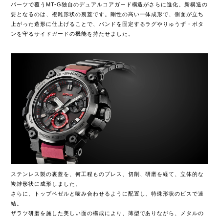
パーツで覆うMT-G独自のデュアルコアガード構造がさらに進化。新構造の
要となるのは、複雑形状の裏蓋です。剛性の高い一体成形で、側面が立ち
上がった造形に仕上げることで、バンドを固定するラグやりゅうず・ボタ
ンを守るサイドガードの機能を持たせました。
ステンレス製の裏蓋を、何工程ものプレス、切削、研磨を経て、立体的な
複雑形状に成形しました。
さらに、トップベゼルと噛み合わせるように配置し、特殊形状のビスで連
結。
ザラツ研磨を施した美しい面の構成により、薄型でありながら、メタルの