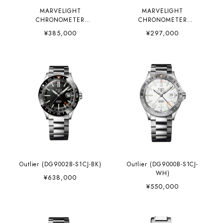
MARVELIGHT
MARVELIGHT
CHRONOMETER
CHRONOMETER
36（NL9616C-S2CJ-GR）
(NM9026C-S38CJ-BK)
¥385,000
¥297,000
Outlier (DG9002B-S1CJ-BK)
Outlier (DG9000B-S1CJ-
WH)
¥638,000
¥550,000