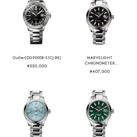
Outlier(DG9000B-S1CJ-BK)
MARVELIGHT
CHRONOMETER
¥550,000
(NM9026C-S33CJ-BK)
¥407,000