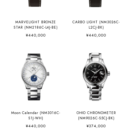
MARVELIGHT BRONZE
CARBO LIGHT (NM3026C-
STAR (NM2186C-L4J-BE)
L2CJ-BK)
¥440,000
¥440,000
Moon Calendar (NM3016C-
OHIO CHRONOMETER
S1J-WH)
(NM9026C-S5CJ-BK)
¥440,000
¥374,000