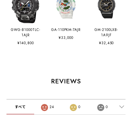
GWG-B1000TLC-
GA-110PKM-7AJR
GM-2100LXB-
1AJR
1A9JF
¥33,000
¥140,800
¥32,450
REVIEWS
すべて
24
0
0