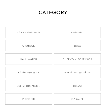
CATEGORY
HARRY WINSTON
DAMIANI
G-SHOCK
EDOX
BALL WATCH
CUERVO Y SOBRINOS
RAYMOND WEIL
Fukushima Watch co.
MEISTERSINGER
ZEROO
VISCONTI
GARMIN