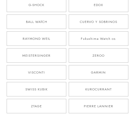
G-SHOCK
EDOX
BALL WATCH
CUERVO Y SOBRINOS
RAYMOND WEIL
Fukushima Watch co.
MEISTERSINGER
ZEROO
VISCONTI
GARMIN
SWISS KUBIK
KUROCURRANT
ZTAGE
PIERRE LANNIER