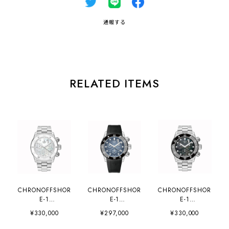
通報する
RELATED ITEMS
CHRONOFFSHOR
CHRONOFFSHOR
CHRONOFFSHOR
E-1
E-1
E-1
CHRONOLADY（1
CHRONOLADY（1
CHRONOLADY（1
¥330,000
¥297,000
¥330,000
0255-3BM-
0255-3CA-
0255-3M-
NADN）
BUIDN）
NANDN）