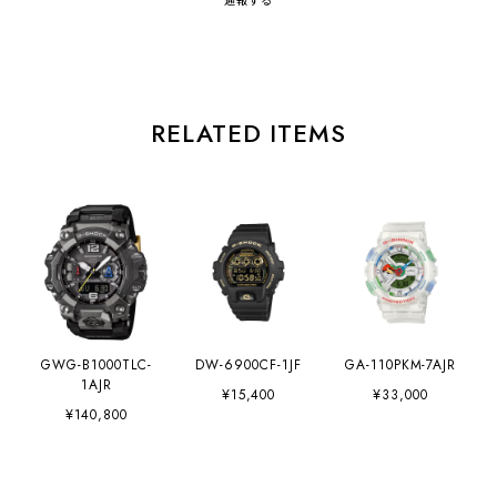
通報する
RELATED ITEMS
GWG-B1000TLC-
DW-6900CF-1JF
GA-110PKM-7AJR
1AJR
¥15,400
¥33,000
¥140,800