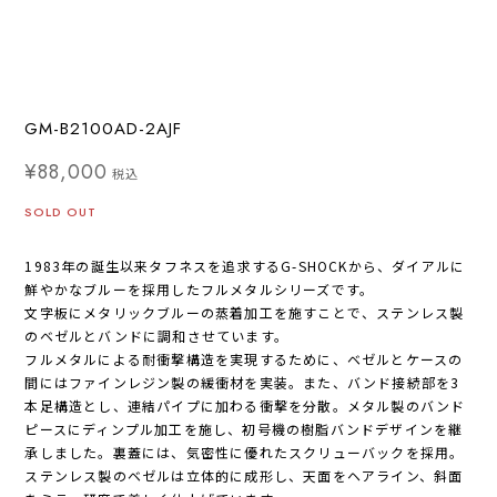
GM-B2100AD-2AJF
¥88,000
税込
SOLD OUT
1983年の誕生以来タフネスを追求するG-SHOCKから、ダイアルに
鮮やかなブルーを採用したフルメタルシリーズです。
文字板にメタリックブルーの蒸着加工を施すことで、ステンレス製
のベゼルとバンドに調和させています。
フルメタルによる耐衝撃構造を実現するために、ベゼルとケースの
間にはファインレジン製の緩衝材を実装。また、バンド接続部を3
本足構造とし、連結パイプに加わる衝撃を分散。メタル製のバンド
ピースにディンプル加工を施し、初号機の樹脂バンドデザインを継
承しました。裏蓋には、気密性に優れたスクリューバックを採用。
ステンレス製のベゼルは立体的に成形し、天面をヘアライン、斜面