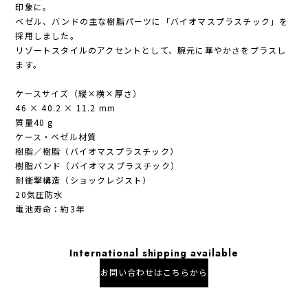
印象に。
ベゼル、バンドの主な樹脂パーツに「バイオマスプラスチック」を
採用しました。
リゾートスタイルのアクセントとして、腕元に華やかさをプラスし
ます。
ケースサイズ（縦×横×厚さ）
46 × 40.2 × 11.2 mm
質量40 g
ケース・ベゼル材質
樹脂／樹脂（バイオマスプラスチック）
樹脂バンド（バイオマスプラスチック）
耐衝撃構造（ショックレジスト）
20気圧防水
電池寿命：約3年
International shipping available
お問い合わせはこちらから
日本国内にお住まいの方向け