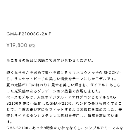
GMA-P2100SG-2AJF
¥19,800
税込
※こちらの製品は店舗までお問い合わせください。
飽くなき強さを求めて進化を続けるタフネスウオッチG-SHOCKか
ら、サンセットビーチの美しい情景をテーマにしたモデルです。
夏の太陽が1日の終わりに見せる美しい輝きを、ダイアルにあしら
った光沢感のあるグラデーション蒸着で表現しました。
ベースモデルは、人気のデジタル・アナログコンビモデルGMA-
S2100を更に小型化したGMA-P2100。バンドの長さも短くするこ
とで、手首の細い方にもフィットするよう装着性を高めました。美
錠とサイドボタンもステンレス素材を使用し、質感を高めていま
す。
GMA-S2100にあった9時側の小針をなくし、シンプルでミニマルな