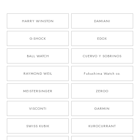
HARRY WINSTON
DAMIANI
G-SHOCK
EDOX
BALL WATCH
CUERVO Y SOBRINOS
RAYMOND WEIL
Fukushima Watch co.
MEISTERSINGER
ZEROO
VISCONTI
GARMIN
SWISS KUBIK
KUROCURRANT