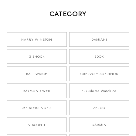
CATEGORY
HARRY WINSTON
DAMIANI
G-SHOCK
EDOX
BALL WATCH
CUERVO Y SOBRINOS
RAYMOND WEIL
Fukushima Watch co.
MEISTERSINGER
ZEROO
VISCONTI
GARMIN