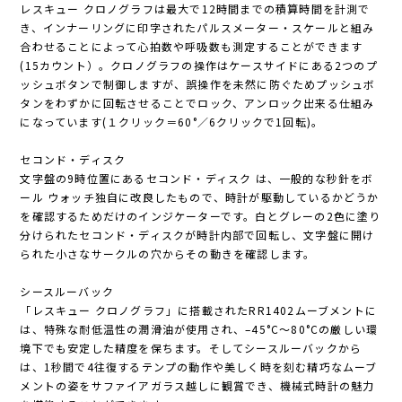
レスキュー クロノグラフは最大で12時間までの積算時間を計測で
き、インナーリングに印字されたパルスメーター・スケールと組み
合わせることによって心拍数や呼吸数も測定することができます
(15カウント）。クロノグラフの操作はケースサイドにある2つのプ
ッシュボタンで制御しますが、誤操作を未然に防ぐためプッシュボ
タンをわずかに回転させることでロック、アンロック出来る仕組み
になっています(１クリック＝60°／6クリックで1回転)。
セコンド・ディスク
文字盤の9時位置にあるセコンド・ディスク は、一般的な秒針をボ
ール ウォッチ独自に改良したもので、時計が駆動しているかどうか
を確認するためだけのインジケーターです。白とグレーの2色に塗り
分けられたセコンド・ディスクが時計内部で回転し、文字盤に開け
られた小さなサークルの穴からその動きを確認します。
シースルーバック
「レスキュー クロノグラフ」に搭載されたRR1402ムーブメントに
は、特殊な耐低温性の潤滑油が使用され、–45°C～80°Cの厳しい環
境下でも安定した精度を保ちます。そしてシースルーバックから
は、1秒間で4往復するテンプの動作や美しく時を刻む精巧なムーブ
メントの姿をサファイアガラス越しに観賞でき、機械式時計の魅力