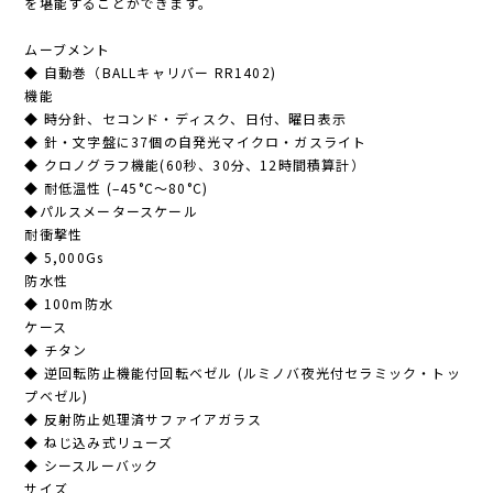
を堪能することができます。
ムーブメント
◆ 自動巻（BALLキャリバー RR1402)
機能
◆ 時分針、セコンド・ディスク、日付、曜日表示
◆ 針・文字盤に37個の自発光マイクロ・ガスライト
◆ クロノグラフ機能(60秒、30分、12時間積算計）
◆ 耐低温性 (–45°C～80°C)
◆パルスメータースケール
耐衝撃性
◆ 5,000Gs
防水性
◆ 100m防水
ケース
◆ チタン
◆ 逆回転防止機能付回転ベゼル (ルミノバ夜光付セラミック・トッ
プベゼル)
◆ 反射防止処理済サファイアガラス
◆ ねじ込み式リューズ
◆ シースルーバック
サイズ