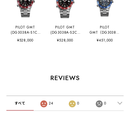
PILOT GMT
PILOT GMT
PILOT
(DG3038A-S1CJ-
(DG3038A-S2CJ-
GMT（DG3038A-
BK)
BK)
S6CJ-BK）日本限
¥528,000
¥528,000
¥451,000
定100本
REVIEWS
すべて
24
0
0