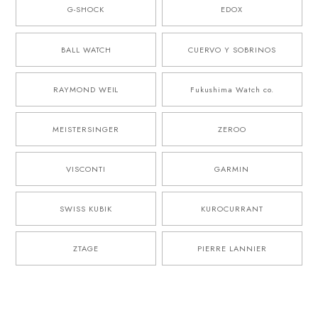
G-SHOCK
EDOX
BALL WATCH
CUERVO Y SOBRINOS
RAYMOND WEIL
Fukushima Watch co.
MEISTERSINGER
ZEROO
VISCONTI
GARMIN
SWISS KUBIK
KUROCURRANT
ZTAGE
PIERRE LANNIER