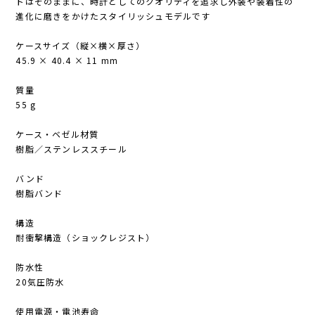
トはそのままに、時計としてのクオリティを追求し外装や装着性の
進化に磨きをかけたスタイリッシュモデルです
ケースサイズ（縦×横×厚さ）
45.9 × 40.4 × 11 mm
質量
55 g
ケース・ベゼル材質
樹脂／ステンレススチール
バンド
樹脂バンド
構造
耐衝撃構造（ショックレジスト）
防水性
20気圧防水
使用電源・電池寿命