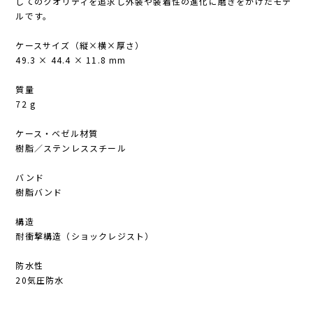
してのクオリティを追求し外装や装着性の進化に磨きをかけたモデ
ルです。
ケースサイズ（縦×横×厚さ）
49.3 × 44.4 × 11.8 mm
質量
72 g
ケース・ベゼル材質
樹脂／ステンレススチール
バンド
樹脂バンド
構造
耐衝撃構造（ショックレジスト）
防水性
20気圧防水