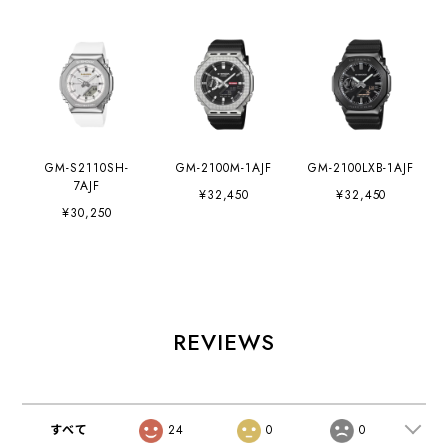
GM-S2110SH-
GM-2100M-1AJF
GM-2100LXB-1AJF
7AJF
¥32,450
¥32,450
¥30,250
REVIEWS
すべて
24
0
0