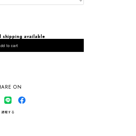
l shipping available
dd to cart
にお住まいの方向け
HARE ON
通報する