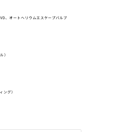
PVD、オートヘリウムエスケープバルブ
ゼル）
ィング）