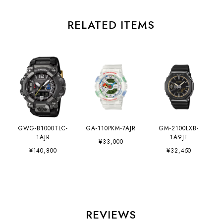
RELATED ITEMS
GWG-B1000TLC-
GA-110PKM-7AJR
GM-2100LXB-
1AJR
1A9JF
¥33,000
¥140,800
¥32,450
REVIEWS