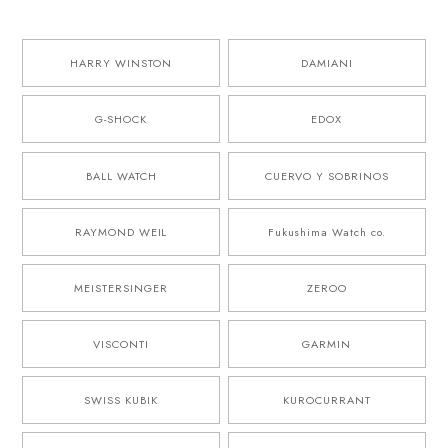
HARRY WINSTON
DAMIANI
G-SHOCK
EDOX
BALL WATCH
CUERVO Y SOBRINOS
RAYMOND WEIL
Fukushima Watch co.
MEISTERSINGER
ZEROO
VISCONTI
GARMIN
SWISS KUBIK
KUROCURRANT