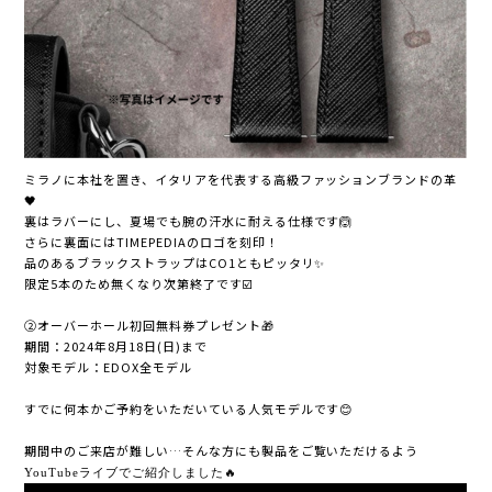
ミラノに本社を置き、イタリアを代表する高級ファッションブランドの革
🖤
裏はラバーにし、夏場でも腕の汗水に耐える仕様です🙆
さらに裏面にはTIMEPEDIAのロゴを刻印！
品のあるブラックストラップはCO1ともピッタリ✨
限定5本のため無くなり次第終了です☑️
②オーバーホール初回無料券プレゼント🎁
期間：2024年8月18日(日)まで
対象モデル：EDOX全モデル
すでに何本かご予約をいただいている人気モデルです😊
期間中のご来店が難しい…そんな方にも製品をご覧いただけるよう
YouTubeライブでご紹介しました🔥