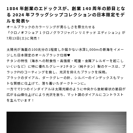
1884 年創業のエドックスが、創業 140 周年の節目とな
る 2024 年
フラッグシップコレクションの日本限定モデ
ルを発表✨
オールブラックのカラーリングが男らしさを際立たせる
『クロノオフショア 1 クロノグラフジャパン リミテッド エディション』が
7月13日(土)に発売！
太陽光が海面の100兆分の1程度しか届かない水深1,000mの新海をイメー
ジした
日本限定のオールブラック仕様🖤
チタンの特性（海水への耐食性・高強度・軽量・金属アレルギーを起こし
いくいなど）に特に優れたグレード2チタン（純チタン）製のケースは、ブ
ラックPVDコーティングを施し、光沢を抑えたブラックを採用。
ブラックのダイアル、ダークグレーの針、シルバーのインデックスもマッ
トな質感に仕上げて、落ち着いたダークトーンに。
一方でで3つのインダイアルは太陽光線のように中央から放射線状の筋目が
広がる山嶺仕上げにより光沢を放ち、マット調のダイアルにコントラスト
を生んでいます！