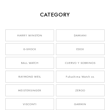
CATEGORY
HARRY WINSTON
DAMIANI
G-SHOCK
EDOX
BALL WATCH
CUERVO Y SOBRINOS
RAYMOND WEIL
Fukushima Watch co.
MEISTERSINGER
ZEROO
VISCONTI
GARMIN