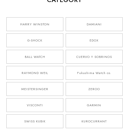
HARRY WINSTON
DAMIANI
G-SHOCK
EDOX
BALL WATCH
CUERVO Y SOBRINOS
RAYMOND WEIL
Fukushima Watch co.
MEISTERSINGER
ZEROO
VISCONTI
GARMIN
SWISS KUBIK
KUROCURRANT