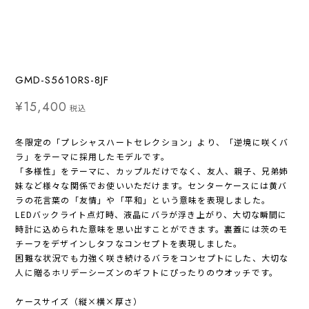
GMD-S5610RS-8JF
¥15,400
税込
冬限定の「プレシャスハートセレクション」より、「逆境に咲くバ
ラ」をテーマに採用したモデルです。
「多様性」をテーマに、カップルだけでなく、友人、親子、兄弟姉
妹など様々な関係でお使いいただけます。センターケースには黄バ
ラの花言葉の「友情」や「平和」という意味を表現しました。
LEDバックライト点灯時、液晶にバラが浮き上がり、大切な瞬間に
時計に込められた意味を思い出すことができます。裏蓋には茨のモ
チーフをデザインしタフなコンセプトを表現しました。
困難な状況でも力強く咲き続けるバラをコンセプトにした、大切な
人に贈るホリデーシーズンのギフトにぴったりのウオッチです。
ケースサイズ（縦×横×厚さ）