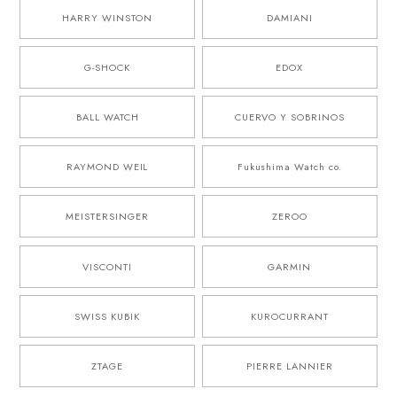
HARRY WINSTON
DAMIANI
G-SHOCK
EDOX
BALL WATCH
CUERVO Y SOBRINOS
RAYMOND WEIL
Fukushima Watch co.
MEISTERSINGER
ZEROO
VISCONTI
GARMIN
SWISS KUBIK
KUROCURRANT
ZTAGE
PIERRE LANNIER