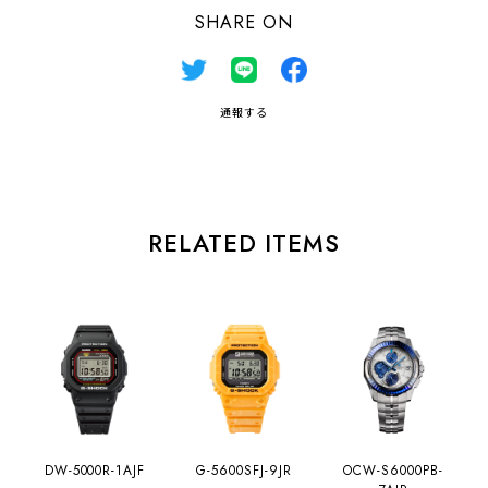
SHARE ON
通報する
RELATED ITEMS
DW-5000R-1AJF
G-5600SFJ-9JR
OCW-S6000PB-