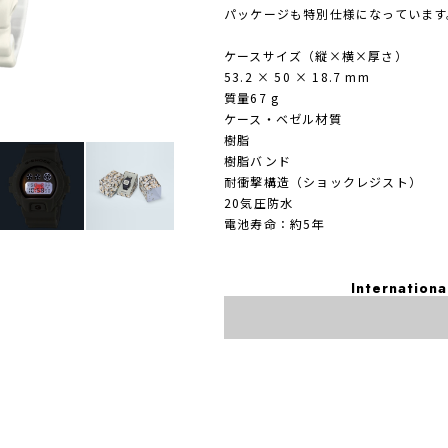
パッケージも特別仕様になっています
ケースサイズ（縦×横×厚さ）
53.2 × 50 × 18.7 mm
質量67 g
ケース・ベゼル材質
樹脂
樹脂バンド
耐衝撃構造（ショックレジスト）
20気圧防水
電池寿命：約5年
Internationa
日本国内