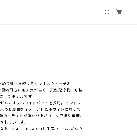
求めて進化を続けるタフネスウオッチG-
外の動物好きにも人気が高く、天然記念物にも指
にしたモデルです。
ベゼルにオフホワイトバンドを採用。バンドは
犬のお腹側をイメージしたホワイトになって
の顔のイラストが浮かび上がり、文字板や裏蓋、
されています。
、made in Japanと生産地にもこだわり