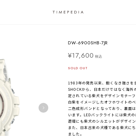
DW-6900SHB-7JR
¥17,600
税込
SOLD OUT
1983年の発売以来、飽くなき強さを
SHOCKから、日本だけではなく海
定されている柴犬をデザインモチーフ
白柴をイメージしたオフホワイトの
二色成形バンドとなっており、裏面は
います。LEDバックライトには柴犬
遊環にも柴犬のシルエットがデザイン
また、日本古来の犬種である柴犬にちなみ
ました。