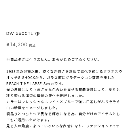
DW-5600TL-7JF
¥14,300
税込
※商品タグは付きません。あらかじめご了承ください。
1983年の発売以来、飽くなき強さを求めて進化を続けるタフネスウ
オッチG-SHOCKから、ガラス面にグラデーション蒸着を施した
BEACH TIME LAPSE Seriesです。
光の反射によりさまざまな色合いを見せる蒸着塗装により、刻刻と
移り変わる海辺の情景の変化を表現しました。
カラーはフレッシュなホワイト×ブルーで強い日差しがふりそそぐ
白い砂浜をイメージしました。
製品ひとつひとつで異なる輝きになる為、自分だけのアイテムとし
てもご活用いただけます。
見る人の角度によっていろいろな表情になり、ファッションアイテ