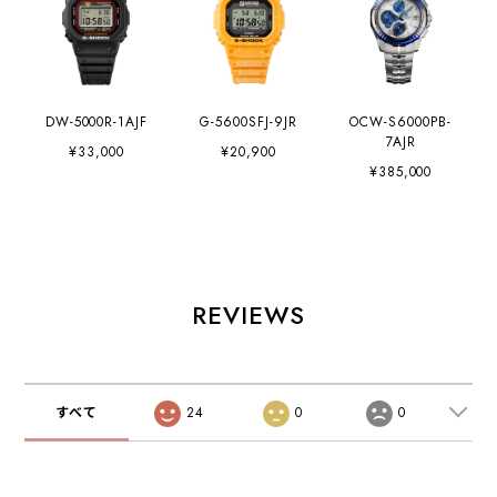
DW-5000R-1AJF
G-5600SFJ-9JR
OCW-S6000PB-
7AJR
¥33,000
¥20,900
¥385,000
REVIEWS
すべて
24
0
0