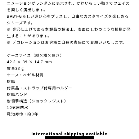
ニメーションがランダムに表示され、かわいらしい動きでフェイス
を楽しく演出します。
BABY-Gらしい遊び心をプラスし、自由なカスタマイズを楽しめる
シリーズです。
※ 光沢仕上げである本製品の製法上、表面にしわのような模様が発
生することがあります。
※ デコレーションはお客様ご自身の責任にてお願いいたします。
ケースサイズ（縦×横×厚さ）
42.8 × 39 × 14.7 mm
質量33 g
ケース・ベゼル材質
樹脂
付属品：ストラップ付専用ホルダー
樹脂バンド
耐衝撃構造（ショックレジスト）
10気圧防水
電池寿命：約3年
International shipping available