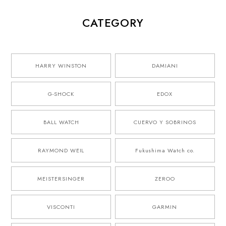
CATEGORY
HARRY WINSTON
DAMIANI
G-SHOCK
EDOX
BALL WATCH
CUERVO Y SOBRINOS
RAYMOND WEIL
Fukushima Watch co.
MEISTERSINGER
ZEROO
VISCONTI
GARMIN