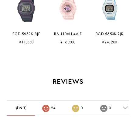
BGD-565RS-8JF
BA-110AH-4AJF
BGD-5650K-2JR
¥11,550
¥16,500
¥24,200
REVIEWS
すべて
24
0
0