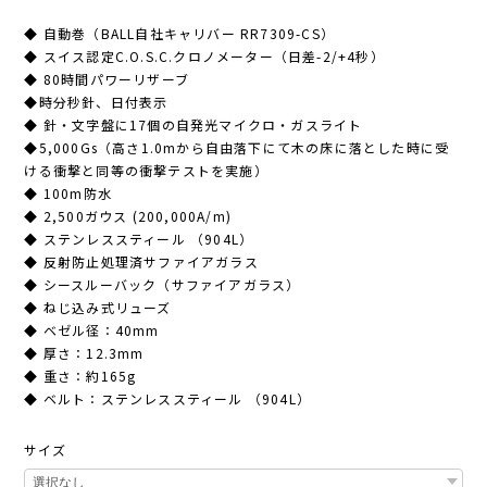
◆ 自動巻（BALL自社キャリバー RR7309-CS）
◆ スイス認定C.O.S.C.クロノメーター（日差-2/+4秒）
◆ 80時間パワーリザーブ
◆時分秒針、日付表示
◆ 針・文字盤に17個の自発光マイクロ・ガスライト
◆5,000Gs（高さ1.0mから自由落下にて木の床に落とした時に受
ける衝撃と同等の衝撃テストを実施）
◆ 100m防水
◆ 2,500ガウス (200,000A/m)
◆ ステンレススティール （904L）
◆ 反射防止処理済サファイアガラス
◆ シースルーバック（サファイアガラス）
◆ ねじ込み式リューズ
◆ ベゼル径：40mm
◆ 厚さ：12.3mm
◆ 重さ：約165g
◆ ベルト：ステンレススティール （904L）
サイズ