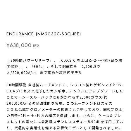
ENDURANCE (NM9032C-S3CJ-IBE)
¥638,000
税込
「80時間パワーリザーブ」、「C.O.S.C.を上回る-2～+4秒/日の精
度保証」」、「904L」、そして耐磁性を「2,500ガウ
ス/200,000A/m」まで高めた次世代モデル
80時間駆動 自社製ムーブメントに、シリコン製ヒゲゼンマイとUV-
LIGAプロセスで成形したガンギ車、アンクルにアップグレードした
ことで、シースルーバックにもかかわらず2,500ガウス(約
200,000A/m)の耐磁性能を実現。このムーブメントはスイス
C.O.S.C.認定クロノメーターの検査にも合格しており、同検定以上
の日差−2秒〜＋4秒内の精度を保証します。さらに、ケース＆ブレ
スレットの素材には最高級ステンレススティール904Lを採用してお
り、究極的な実用性を備える次世代モデルとして開発されました。