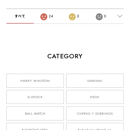
すべて
24
0
0
CATEGORY
HARRY WINSTON
DAMIANI
G-SHOCK
EDOX
BALL WATCH
CUERVO Y SOBRINOS
RAYMOND WEIL
Fukushima Watch co.