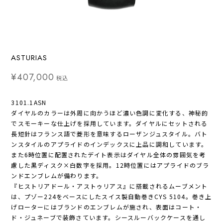
ASTURIAS
¥407,000
税込
3101.1ASN
ダイヤルのカラーは外周に向かうほど濃い色調に変化する、神秘的
でスモーキーな仕上げを採用しています。ダイヤルにセットされる
長短針はフランス語で菱形を意味するローザンジュスタイル。バト
ンスタイルのアプライドのインデックスに上品に調和しています。
また6時位置に配置されたデイト表示はダイヤル全体の雰囲気を考
慮した黒ディスク×白数字を採用。12時位置にはアプライドのブラ
ンドエンブレムが備わります。
『ヒストリアドール・アストゥリアス』に搭載されるムーブメント
は、プゾー224をベースにしたスイス製自動巻きCYS 5104。巻き上
げローターにはブランドのエンブレムが施され、表面はコート・
ド・ジュネーブで装飾さています。シースルーバックケースを通し