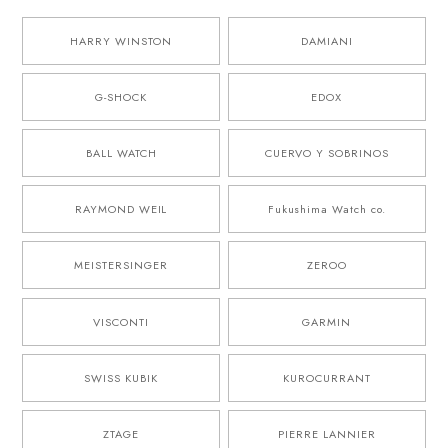
HARRY WINSTON
DAMIANI
G-SHOCK
EDOX
BALL WATCH
CUERVO Y SOBRINOS
RAYMOND WEIL
Fukushima Watch co.
MEISTERSINGER
ZEROO
VISCONTI
GARMIN
SWISS KUBIK
KUROCURRANT
ZTAGE
PIERRE LANNIER