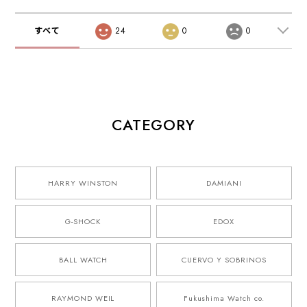
すべて
24
0
0
CATEGORY
HARRY WINSTON
DAMIANI
G-SHOCK
EDOX
BALL WATCH
CUERVO Y SOBRINOS
RAYMOND WEIL
Fukushima Watch co.