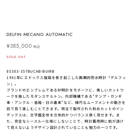
DELFIN MECANO AUTOMATIC
¥385,000
税込
SOLD OUT
85303-357BUCAB-BUIRB
1961年にエドックス旋風を巻き起こした画期的防水時計「デルフィ
ン」。
ブランドのエンブレムである砂時計をモチーフに、美しいカットワ
ークを施したモダンスケルトン。内部機構である“テンプ・ガンギ
車・アンクル・香箱・日の裏車”など、精巧なムーブメントの動きを
目で見て楽しむことできます。特注で製作された斜めカットのイン
デックスは、文字盤全体を立体的かつバランス良く見せます。ま
た、完全なシースルー仕様にしないことで、時計着用時に肌が透け
て見えないようデザイン設計されていることも魅力の一つです。