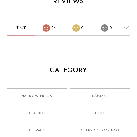
REVIEWS
すべて
24
0
0
CATEGORY
HARRY WINSTON
DAMIANI
G-SHOCK
EDOX
BALL WATCH
CUERVO Y SOBRINOS