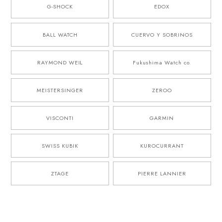
G-SHOCK
EDOX
BALL WATCH
CUERVO Y SOBRINOS
RAYMOND WEIL
Fukushima Watch co.
MEISTERSINGER
ZEROO
VISCONTI
GARMIN
SWISS KUBIK
KUROCURRANT
ZTAGE
PIERRE LANNIER