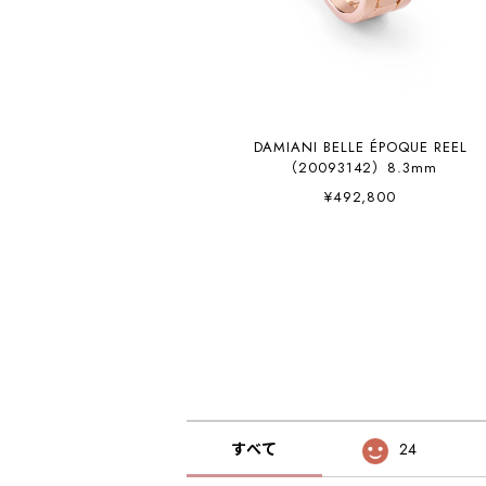
DAMIANI BELLE ÉPOQUE REEL
（20093142）8.3mm
¥492,800
すべて
24