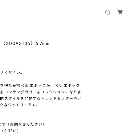
EL （20093136）5.7mm
わせください。
を得た元祖ベル エポックが、ベル エポック
れるコンテンポラリーなコレクションになりま
代的スタイルを発信するトレンドセッターやア
クなジュエリーです。
ります（お問合せください）
.38ct）