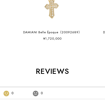
7）
DAMIANI Belle Époque（20092689）
¥1,720,000
REVIEWS
0
0