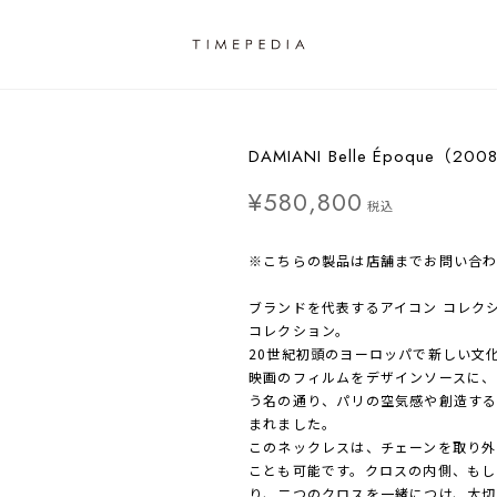
DAMIANI Belle Époque（200
¥580,800
税込
※こちらの製品は店舗までお問い合
ブランドを代表するアイコン コレク
コレクション。
20世紀初頭のヨーロッパで新しい文
映画のフィルムをデザインソースに、
う名の通り、パリの空気感や創造す
まれました。
このネックレスは、チェーンを取り外
ことも可能です。クロスの内側、もし
り、二つのクロスを一緒につけ、大切