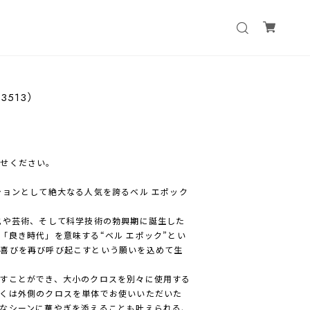
83513）
わせください。
ションとして絶大なる人気を誇るベル エポック
化や芸術、そして科学技術の勃興期に誕生した
「良き時代」を意味する“ベル エポック”とい
る喜びを再び呼び起こすという願いを込めて生
すことができ、大小のクロスを別々に使用する
くは外側のクロスを単体でお使いいただいた
なシーンに華やぎを添えることも叶えられる、