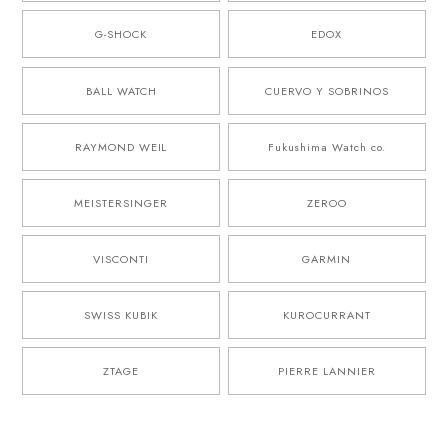
G-SHOCK
EDOX
BALL WATCH
CUERVO Y SOBRINOS
RAYMOND WEIL
Fukushima Watch co.
MEISTERSINGER
ZEROO
VISCONTI
GARMIN
SWISS KUBIK
KUROCURRANT
ZTAGE
PIERRE LANNIER