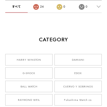
すべて
24
0
0
CATEGORY
HARRY WINSTON
DAMIANI
G-SHOCK
EDOX
BALL WATCH
CUERVO Y SOBRINOS
RAYMOND WEIL
Fukushima Watch co.