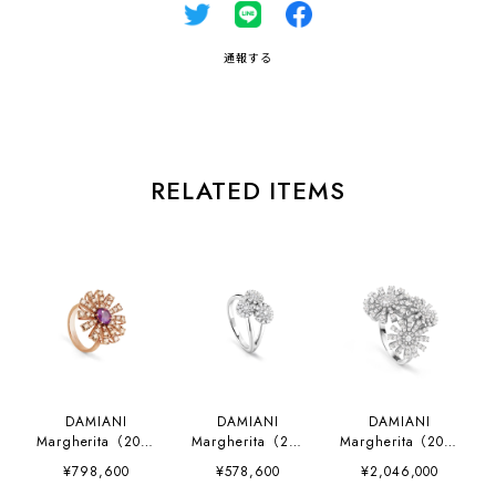
通報する
RELATED ITEMS
DAMIANI
DAMIANI
DAMIANI
Margherita（2007
Margherita（200
Margherita（2007
2764）16mm
89284）
5026）
¥798,600
¥578,600
¥2,046,000