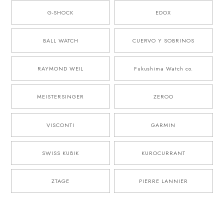
G-SHOCK
EDOX
BALL WATCH
CUERVO Y SOBRINOS
RAYMOND WEIL
Fukushima Watch co.
MEISTERSINGER
ZEROO
VISCONTI
GARMIN
SWISS KUBIK
KUROCURRANT
ZTAGE
PIERRE LANNIER