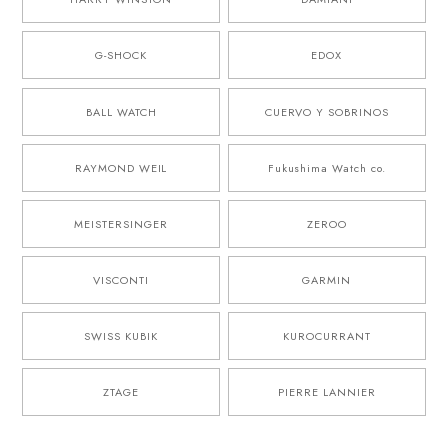
G-SHOCK
EDOX
BALL WATCH
CUERVO Y SOBRINOS
RAYMOND WEIL
Fukushima Watch co.
MEISTERSINGER
ZEROO
VISCONTI
GARMIN
SWISS KUBIK
KUROCURRANT
ZTAGE
PIERRE LANNIER