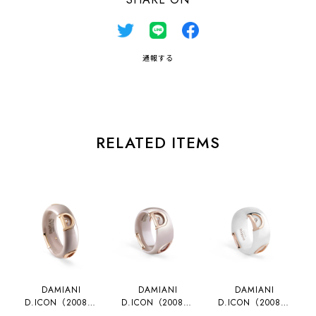
通報する
RELATED ITEMS
DAMIANI
DAMIANI
DAMIANI
D.ICON（200872
D.ICON（200822
D.ICON（200821
58）
24）
84）