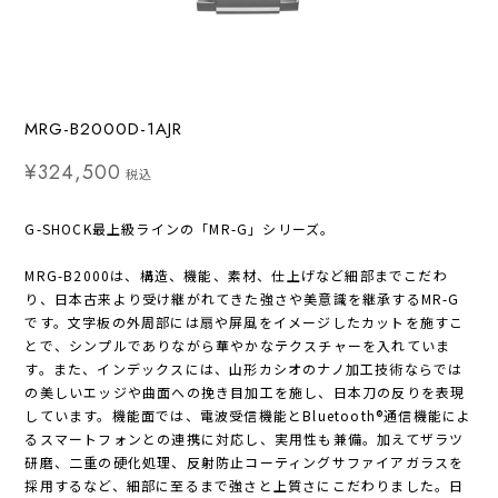
MRG-B2000D-1AJR
¥324,500
税込
G-SHOCK最上級ラインの「MR-G」シリーズ。
MRG-B2000は、構造、機能、素材、仕上げなど細部までこだわ
り、日本古来より受け継がれてきた強さや美意識を継承するMR-G
です。文字板の外周部には扇や屏風をイメージしたカットを施すこ
とで、シンプルでありながら華やかなテクスチャーを入れていま
す。また、インデックスには、山形カシオのナノ加工技術ならでは
の美しいエッジや曲面への挽き目加工を施し、日本刀の反りを表現
しています。機能面では、電波受信機能とBluetooth®通信機能によ
るスマートフォンとの連携に対応し、実用性も兼備。加えてザラツ
研磨、二重の硬化処理、反射防止コーティングサファイアガラスを
採用するなど、細部に至るまで強さと上質さにこだわりました。日