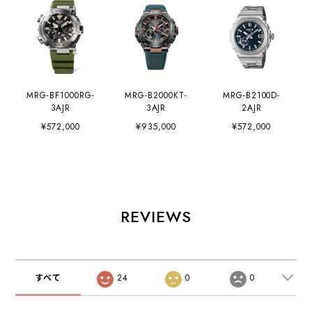
MRG-BF1000RG-
MRG-B2000KT-
MRG-B2100D-
3AJR
3AJR
2AJR
¥572,000
¥935,000
¥572,000
REVIEWS
すべて
24
0
0