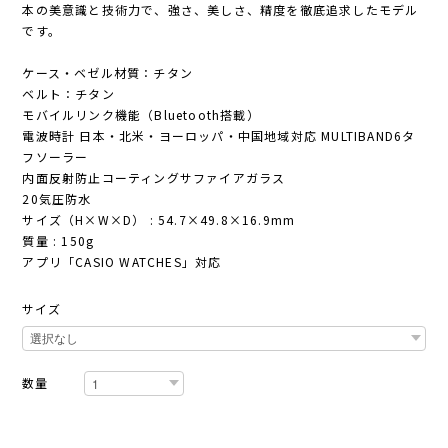
本の美意識と技術力で、強さ、美しさ、精度を徹底追求したモデル
です。
ケース・ベゼル材質：チタン
ベルト：チタン
モバイルリンク機能（Bluetooth搭載）
電波時計 日本・北米・ヨーロッパ・中国地域対応 MULTIBAND6タ
フソーラー
内面反射防止コーティングサファイアガラス
20気圧防水
サイズ（H×W×D） : 54.7×49.8×16.9mm
質量 : 150g
アプリ「CASIO WATCHES」対応
サイズ
数量