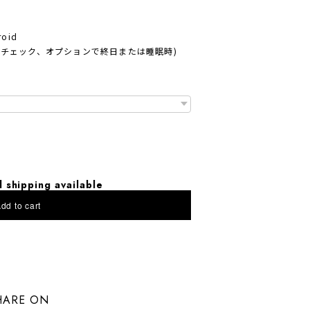
oid
トチェック、オプションで終日または睡眠時)
l shipping available
dd to cart
にお住まいの方向け
HARE ON