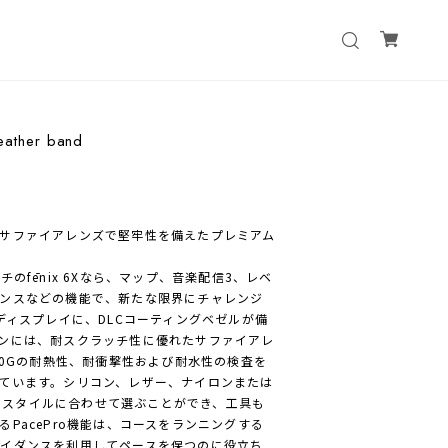
eather band
サファイアレンズで堅牢性を備えたプレミアム
のfēnix 6Xなら、マップ、音楽配信3、レベ
ンスなどの機能で、新たな限界にチャレンジ
ディスプレイに、DLCコーティングベゼルが備
ンには、耐スクラッチ性に優れたサファイアレ
10Gの耐熱性、耐衝撃性および耐水性の検査を
ています。シリコン、レザー、ナイロンまたは
自分のスタイルに合わせて選ぶことができ、工具も
PacePro機能は、コースをランニングする
イダンスを利用してペースを保つのに役立ち