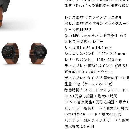
ます（PaceProの機能を利用する
レンズ素材 サファイアクリスタル
ベゼル素材 ダイヤモンドライクカー
ケース素材 FRP
QuickFitウォッチバンド互換性 あり
ストラップ素材 レザー
サイズ 51 x 51 x 14.9 mm
シリコン製バンド：127～210 mm
レザー製バンド： 135～213 mm
ディスプレイ 直径1.4インチ（35.56
解像度 280 x 280 ピクセル
ディスプレイタイプ 太陽光の下でも
重量 93g（ケースのみ 66g）
稼働時間 * スマートウォッチモード
GPS+光学心拍計：最大60時間
GPS + 音楽再生+ 光学心拍計：最大1
バッテリー最長モード：最大120時間
Expedition モード：最大46日間
バッテリー節約ウォッチモード：最大
防水等級 10 ATM