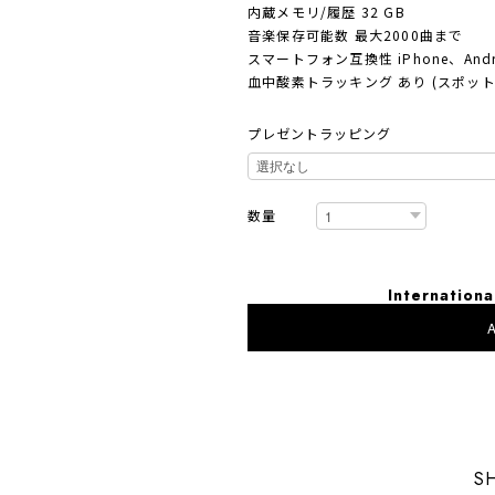
内蔵メモリ/履歴 32 GB
音楽保存可能数 最大2000曲まで
スマートフォン互換性 iPhone、Andr
血中酸素トラッキング あり (スポッ
プレゼントラッピング
数量
Internationa
A
日本国内
S