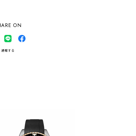
HARE ON
通報する