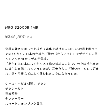
MRG-B2000B-1AJR
¥346,500
税込
究極の強さを美しさを求めて進化を続けるG-SHOCKの最上級ライ
ンMR-Gから、日本の伝統色「勝色（かちいろ）」をデザインに落
とし込んだNEWモデルが登場。
「勝色」は日本に古くからある濃い濃紺のことで、元々は褐色また
は搗色と表記されていましたが、武士たちに「勝つ色」として好ま
れ、鎧や甲冑などによく使われるようになりました。
ケース・ベゼル材質： チタン
チタンベルト
電波時計
タフソーラー
スマートフォンリンク機能