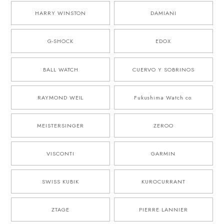
HARRY WINSTON
DAMIANI
G-SHOCK
EDOX
BALL WATCH
CUERVO Y SOBRINOS
RAYMOND WEIL
Fukushima Watch co.
MEISTERSINGER
ZEROO
VISCONTI
GARMIN
SWISS KUBIK
KUROCURRANT
ZTAGE
PIERRE LANNIER