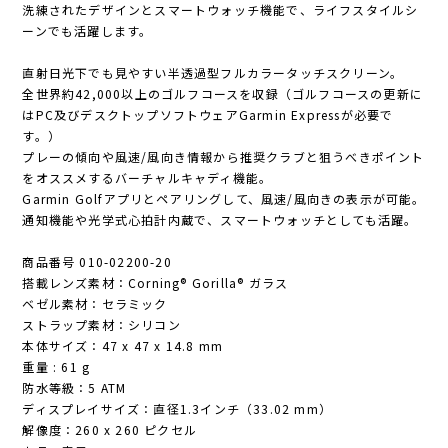
洗練されたデザインとスマートウォッチ機能で、ライフスタイルシ
ーンでも活躍します。
直射日光下でも見やすい半透過型フルカラータッチスクリーン。
全世界約42,000以上のゴルフコースを収録（ゴルフコースの更新に
はPC及びデスクトップソフトウェアGarmin Expressが必要で
す。）
プレーの傾向や風速/風向き情報から推奨クラブと狙うべきポイント
をオススメするバーチャルキャディ機能。
Garmin Golfアプリとペアリングして、風速/風向きの表示が可能。
通知機能や光学式心拍計内蔵で、スマートウォッチとしても活躍。
商品番号 010-02200-20
搭載レンズ素材：Corning® Gorilla® ガラス
ベゼル素材：セラミック
ストラップ素材：シリコン
本体サイズ：47 x 47 x 14.8 mm
重量 : 61 g
防水等級：5 ATM
ディスプレイサイズ：直径1.3インチ（33.02 mm）
解像度：260 x 260 ピクセル