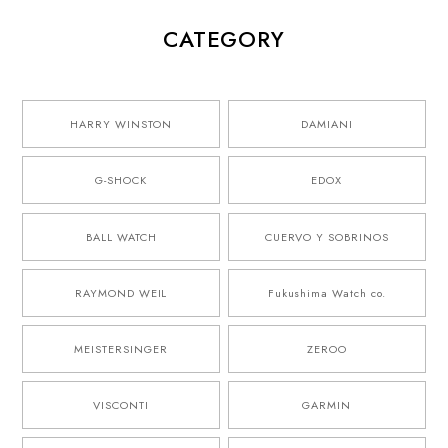
CATEGORY
HARRY WINSTON
DAMIANI
G-SHOCK
EDOX
BALL WATCH
CUERVO Y SOBRINOS
RAYMOND WEIL
Fukushima Watch co.
MEISTERSINGER
ZEROO
VISCONTI
GARMIN