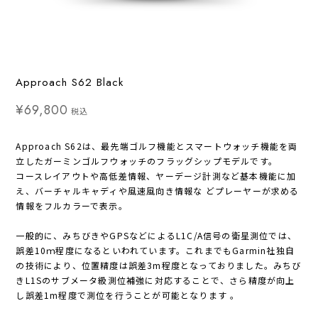
Approach S62 Black
¥69,800
税込
Approach S62は、最先端ゴルフ機能とスマートウォッチ機能を両
立したガーミンゴルフウォッチのフラッグシップモデルです。
コースレイアウトや高低差情報、ヤーデージ計測など基本機能に加
え、バーチャルキャディや風速風向き情報な どプレーヤーが求める
情報をフルカラーで表示。
一般的に、みちびきやGPSなどによるL1C/A信号の衛星測位では、
誤差10ｍ程度になるといわれています。これまでもGarmin社独自
の技術により、位置精度は誤差3m程度となっておりました。みちび
きL1Sのサブメータ級測位補強に対応することで、さら精度が向上
し誤差1m程度で測位を行うことが可能となります 。