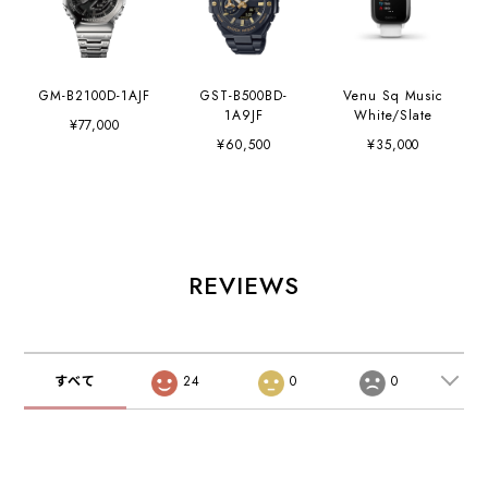
GM-B2100D-1AJF
GST-B500BD-
Venu Sq Music
1A9JF
White/Slate
¥77,000
¥60,500
¥35,000
REVIEWS
すべて
24
0
0