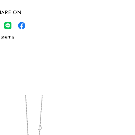
HARE ON
通報する