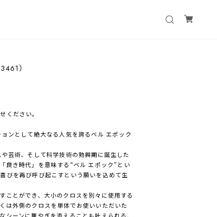
73461）
わせください。
ションとして絶大なる人気を誇るベル エポック
化や芸術、そして科学技術の勃興期に誕生した
「良き時代」を意味する“ベル エポック”とい
る喜びを再び呼び起こすという願いを込めて生
すことができ、大小のクロスを別々に使用する
くは外側のクロスを単体でお使いいただいた
なシーンに華やぎを添えることも叶えられる、