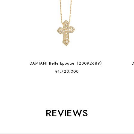
7）
DAMIANI Belle Époque（20092689）
¥1,720,000
REVIEWS