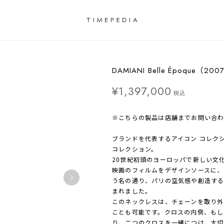
DAMIANI Belle Époque（200
¥1,397,000
税込
※こちらの製品は店舗までお問い合
ブランドを代表するアイコン コレク
コレクション。
20世紀初頭のヨーロッパで新しい文
映画のフィルムをデザインソースに、
う名の通り、パリの空気感や創造す
まれました。
このネックレスは、チェーンを取り外
ことも可能です。クロスの内側、もし
り、二つのクロスを一緒につけ、大切