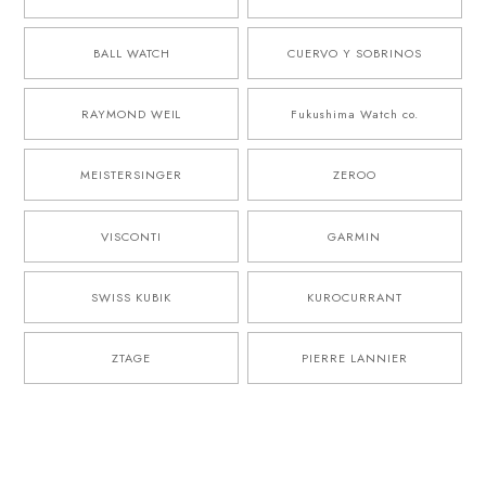
BALL WATCH
CUERVO Y SOBRINOS
RAYMOND WEIL
Fukushima Watch co.
MEISTERSINGER
ZEROO
VISCONTI
GARMIN
SWISS KUBIK
KUROCURRANT
ZTAGE
PIERRE LANNIER