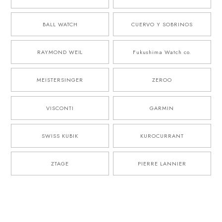
BALL WATCH
CUERVO Y SOBRINOS
RAYMOND WEIL
Fukushima Watch co.
MEISTERSINGER
ZEROO
VISCONTI
GARMIN
SWISS KUBIK
KUROCURRANT
ZTAGE
PIERRE LANNIER