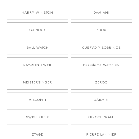
HARRY WINSTON
DAMIANI
G-SHOCK
EDOX
BALL WATCH
CUERVO Y SOBRINOS
RAYMOND WEIL
Fukushima Watch co.
MEISTERSINGER
ZEROO
VISCONTI
GARMIN
SWISS KUBIK
KUROCURRANT
ZTAGE
PIERRE LANNIER