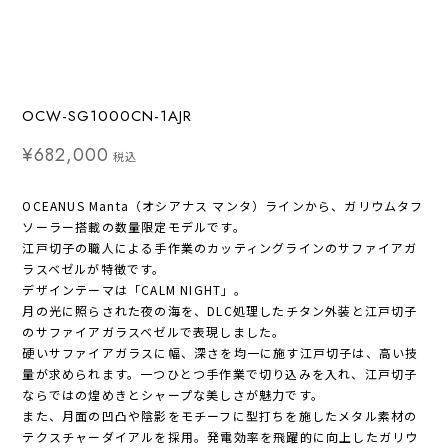
OCW-SG1000CN-1AJR
¥682,000
税込
OCEANUS Manta（オシアナス マンタ）ラインから、ガリウムタフ
ソーラー搭載の数量限定モデルです。
江戸切子の職人による手作業のカッティングラインのサファイアガ
ラスベゼルが特徴です。
デザインテーマは「CALM NIGHT」。
月の光に照らされた夜の海を、DLC処理したチタン外装と江戸切子
のサファイアガラスベゼルで表現しました。
硬いサファイアガラスに幅、深さを均一に施す江戸切子は、高い技
量が求められます。一つひとつ手作業で切り込みを入れ、江戸切子
ならではの煌めきとシャープな美しさが魅力です。
また、月面の凹凸や陰影をモチーフに型打ちを施したメタル素材の
テクスチャーダイアルを採用。発電効率を飛躍的に向上したガリウ