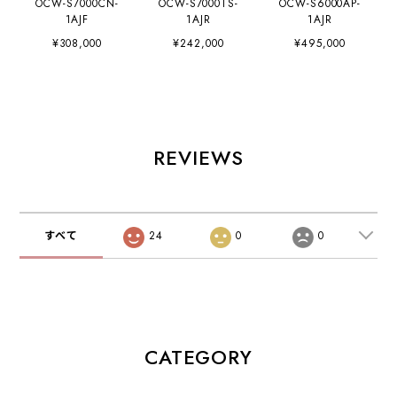
OCW-S7000CN-
OCW-S7000TS-
OCW-S6000AP-
1AJF
1AJR
1AJR
¥308,000
¥242,000
¥495,000
REVIEWS
すべて
24
0
0
CATEGORY