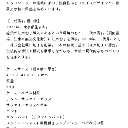
ムタフソーラーの搭載により、独自性あるフェイスデザインと、金
属文字板で質感を高めています。
【三代秀石 堀口徹】
1976年、東京都生まれ。
祖父が江戸切子職人であるという環境のもと、二代目秀石（須田富
雄、江東区無形文化財）に江戸切子を師事。2008年、三代秀石とし
て株式会社堀口切子を創業。日本の伝統工芸士（江戸切子）認定。
伝統的な手法や様式を継承しながらも、斬新で現代的なものづくり
を信条とする。
ケースサイズ（縦×横×厚さ）
47.5 × 43 × 11.7 mm
質量
99 g
ケース・ベゼル材質
チタン／サファイアガラス
サファイアガラスベゼル
バンド
メタルバンド（チタンムクバンド）
スライドアジャスト機構付きワンプッシュ三つ折れ式中留