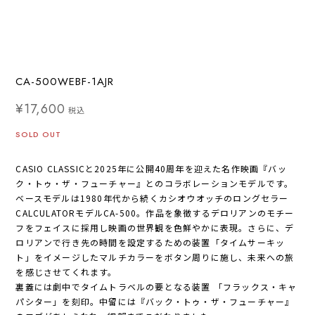
CA-500WEBF-1AJR
¥17,600
税込
SOLD OUT
CASIO CLASSICと2025年に公開40周年を迎えた名作映画『バッ
ク・トゥ・ザ・フューチャー』とのコラボレーションモデルです。
ベースモデルは1980年代から続くカシオウオッチのロングセラー
CALCULATORモデルCA-500。作品を象徴するデロリアンのモチー
フをフェイスに採用し映画の世界観を色鮮やかに表現。さらに、デ
ロリアンで行き先の時間を設定するための装置「タイムサーキッ
ト」をイメージしたマルチカラーをボタン周りに施し、未来への旅
を感じさせてくれます。
裏蓋には劇中でタイムトラベルの要となる装置 「フラックス・キャ
パシター」を刻印。中留には『バック・トゥ・ザ・フューチャー』