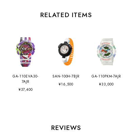
RELATED ITEMS
GA-110EVA30-
SAN-100H-7BJR
GA-110PKM-7AJR
7AJR
¥16,500
¥33,000
¥37,400
REVIEWS