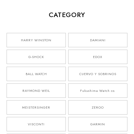
CATEGORY
HARRY WINSTON
DAMIANI
G-SHOCK
EDOX
BALL WATCH
CUERVO Y SOBRINOS
RAYMOND WEIL
Fukushima Watch co.
MEISTERSINGER
ZEROO
VISCONTI
GARMIN