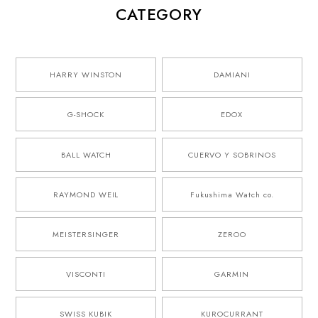
CATEGORY
HARRY WINSTON
DAMIANI
G-SHOCK
EDOX
BALL WATCH
CUERVO Y SOBRINOS
RAYMOND WEIL
Fukushima Watch co.
MEISTERSINGER
ZEROO
VISCONTI
GARMIN
SWISS KUBIK
KUROCURRANT